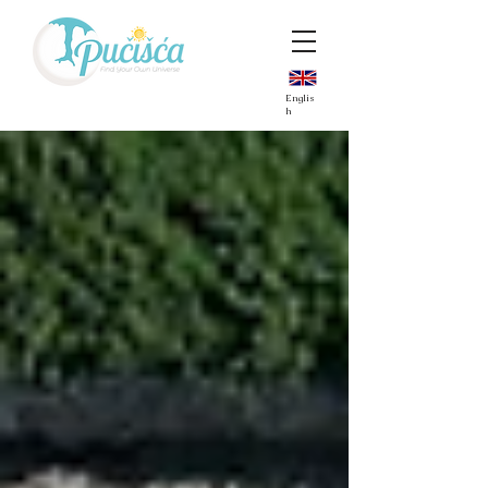
Englis
h