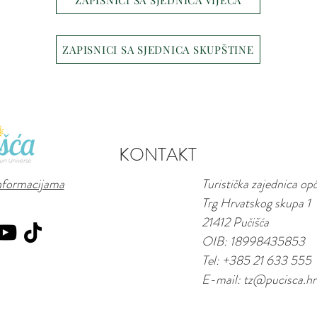
ZAPISNICI SA SJEDNICA VIJEĆA
ZAPISNICI SA SJEDNICA SKUPŠTINE
KONTAKT
informacijama
Turistička zajednica op
Trg Hrvatskog skupa 1
21412 Pučišća
OIB: 18998435853
Tel: +385 21 633 555
E-mail:
tz@pucisca.hr