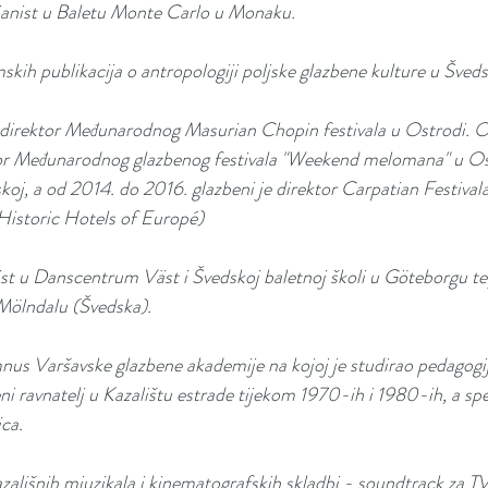
anist u Baletu Monte Carlo u Monaku.
skih publikacija o antropologiji poljske glazbene kulture u Šved
i direktor Međunarodnog Masurian Chopin festivala u Ostrodi. 
ktor Međunarodnog glazbenog festivala "Weekend melomana" u Os
oj, a od 2014. do 2016. glazbeni je direktor Carpatian Festival
Historic Hotels of Europé)
ist u Danscentrum Väst i Švedskoj baletnoj školi u Göteborgu te
 Mölndalu (Švedska).
mnus Varšavske glazbene akademije na kojoj je studirao pedagogij
eni ravnatelj u Kazalištu estrade tijekom 1970-ih i 1980-ih, a speci
ica.
azališnih mjuzikala i kinematografskih skladbi - soundtrack za TV