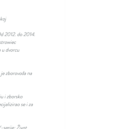
skoj
Od 2012. do 2014. 
trowiec 
a u dvorcu 
 je zborovođa na 
u i zborsko 
jalizirao se i za 
-serije: Život 