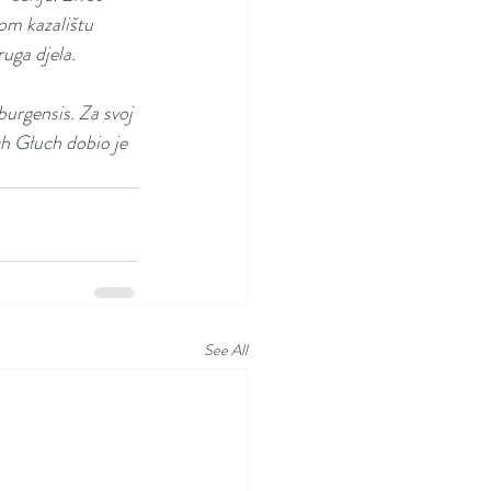
om kazalištu 
ruga djela.
urgensis. Za svoj 
ch Głuch dobio je 
See All