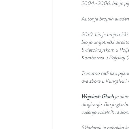
2004.-2006. bio je pij
Autor je brojnih akadem
2010. bio je umjetničk
bio je umjetnički dire
Swietokrzyskom u Poljsk
Kombornia u Poljskoj (
Trenutno radi kao pijan
dva zbora u Kungalvu i
Wojciech Głuch 
je alu
dirigiranje. Bio je glazb
vođenje vokalnih radion
Skladatelj je nekoliko k