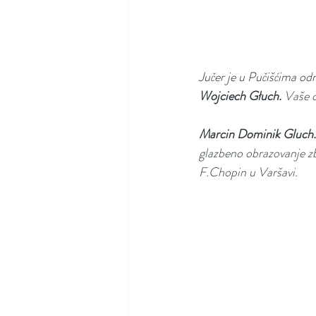
Jučer je u Pučišćima odr
Wojciech Głuch. 
Vaše o
Marcin Dominik Gluch.
glazbeno obrazovanje zb
F.Chopin u Varšavi.