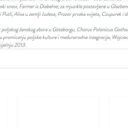
ski snovi, Farmer iz Diabelne; za mjuzikle postavljene u Glazben
Putli, Alisa u zemlji čudesa, Prozor prvaka svijeta, Czupurek i d
nt poljskog ženskog zbora u Göteborgu, Chorus Polonicus Gothob
 u promicanju poljske kulture i međunarodne integracije, Wojcie
siječnju 2013.