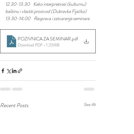
12.30-13.30    Kako interpretirati (kulturnu) 
baštinu i vlastiti proizvod (Dubravka Fijačko)
13.30-14.00    Rasprava i zatvaranje seminara
POZIVNICA ZA SEMINAR
.pdf
Download PDF • 1.20MB
Recent Posts
See All