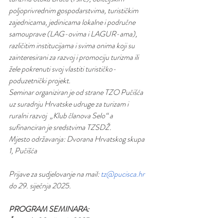
poljoprivrednim gospodarstvima, turističkim 
zajednicama, jedinicama lokalne i područne 
samouprave (LAG-ovima i LAGUR-ama), 
različitim institucijama i svima onima koji su 
zainteresirani za razvoj i promociju turizma ili 
žele pokrenuti svoj vlastiti turističko-
poduzetnički projekt.
Seminar organiziran je od strane TZO Pučišća 
uz suradnju Hrvatske udruge za turizam i 
ruralni razvoj  „Klub članova Selo“ a 
sufinanciran je sredstvima TZSDŽ.
Mjesto održavanja: Dvorana Hrvatskog skupa 
1, Pučišća
Prijave za sudjelovanje na mail: 
tz@pucisca.hr
do 29. siječnja 2025.
PROGRAM SEMINARA: