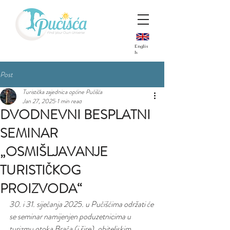
Englis
h
Post
Turistička zajednica općine Pučišća
Jan 27, 2025
1 min read
DVODNEVNI BESPLATNI
SEMINAR
„OSMIŠLJAVANJE
TURISTIČKOG
PROIZVODA“
30. i 31. siječanja 2025. u Pučišćima održati će 
se seminar namijenjen poduzetnicima u 
turizmu otoka Brača (i šire), obiteljskim 